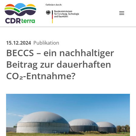
Skip
15.12.2024
Publikation
FOR­SCHUNGS­PROGRAMM
BECCS – ein nachhaltiger
to
content
Beitrag zur dauerhaften
VERBÜNDE
CO₂-Entnahme?
CDR EXPERIENCE TOUR BAYERN 2026
PUBLIKATIONEN
NEWSROOM