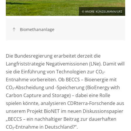
KONTAKT
© ANDRE KÜNZELMANN/UFZ
DEUTSCH
ENGLISH
Biomethananlage
Suche
Die Bundesregierung erarbeitet derzeit die
Langfriststrategie Negativemissionen (LNe). Damit will
sie die Einführung von Technologien zur CO₂-
Entnahme vorbereiten. Ob BECCS – Bioenergie mit
CO₂-Abscheidung und -Speicherung (BioEnergy with
Carbon Capture and Storage) – dabei eine Rolle
spielen könnte, analysieren CDRterra-Forschende aus
unserem Projekt BioNET im neuen Diskussionspapier
„BECCS – ein nachhaltiger Beitrag zur dauerhaften
CO₂-Entnahme in Deutschland?“.