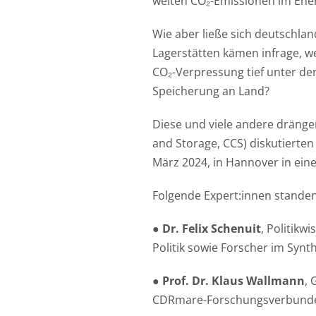
weiten CO₂-Emissionen im Ener
Wie aber ließe sich deutschla
Lagerstätten kämen infrage, w
CO₂-Verpressung tief unter de
Speicherung an Land?
Diese und viele andere dränge
and Storage, CCS) diskutierten
März 2024, in Hannover in ein
Folgende Expert:innen stande
●
Dr. Felix Schenuit
, Politikw
Politik sowie Forscher im Syn
●
Prof. Dr. Klaus Wallmann
,
CDRmare-Forschungsverbundes