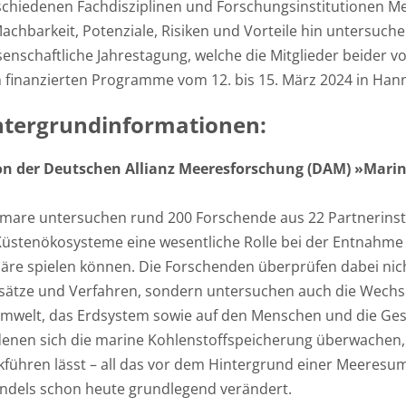
rschiedenen Fachdisziplinen und Forschungsinstitutionen 
chbarkeit, Potenziale, Risiken und Vorteile hin untersuche
enschaftliche Jahrestagung, welche die Mitglieder beider 
finanzierten Programme vom 12. bis 15. März 2024 in Hann
ntergrundinformationen:
 der Deutschen Allianz Meeresforschung (DAM) »Marine
mare untersuchen rund 200 Forschende aus 22 Partnerinst
üstenökosysteme eine wesentliche Rolle bei der Entnahme
re spielen können. Die Forschenden überprüfen dabei nich
sätze und Verfahren, sondern untersuchen auch die Wechs
welt, das Erdsystem sowie auf den Menschen und die Gesel
denen sich die marine Kohlenstoffspeicherung überwachen, 
hren lässt – all das vor dem Hintergrund einer Meeresumw
els schon heute grundlegend verändert.