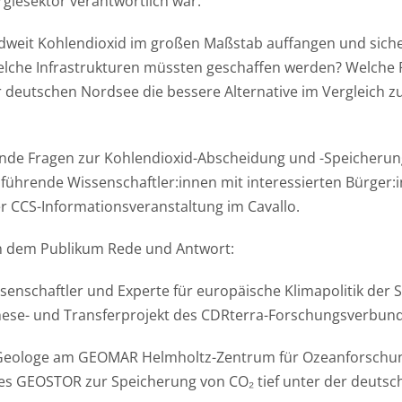
giesektor verantwortlich war.
ndweit Kohlendioxid im großen Maßstab auffangen und sich
elche Infrastrukturen müssten geschaffen werden? Welche 
r deutschen Nordsee die bessere Alternative im Vergleich z
nde Fragen zur Kohlendioxid-Abscheidung und -Speicherung
 führende Wissenschaftler:innen mit interessierten Bürger
er CCS-Informationsveranstaltung im Cavallo.
n dem Publikum Rede und Antwort:
issenschaftler und Experte für europäische Klimapolitik der
these- und Transferprojekt des CDRterra-Forschungsverbun
 Geologe am GEOMAR Helmholtz-Zentrum für Ozeanforschung
 GEOSTOR zur Speicherung von CO₂ tief unter der deutsc