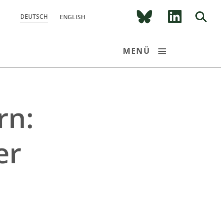
DEUTSCH
ENGLISH
MENÜ
FOR­SCHUNGS­PROGRAMM
rn:
VERBÜNDE
er
CDR EXPERIENCE TOUR BAYERN 2026
PUBLIKATIONEN
NEWSROOM