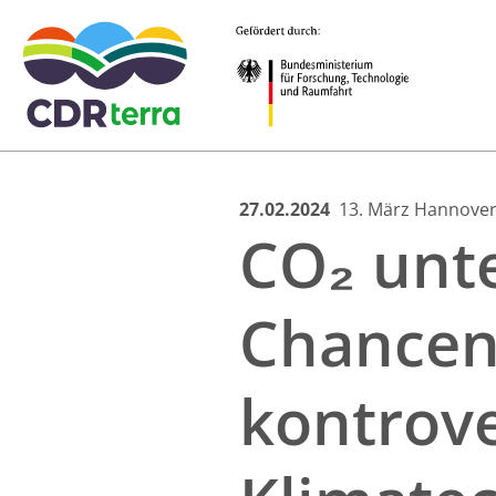
Skip
27.02.2024
13. März Hannove
CO₂ unte
to
content
Chancen 
kontrove