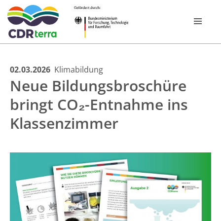
Skip
02.03.2026
Klimabildung
FOR­SCHUNGS­PROGRAMM
Neue Bildungsbroschüre
to
content
bringt CO₂-Entnahme ins
VERBÜNDE
Klassenzimmer
CDR EXPERIENCE TOUR BAYERN 2026
PUBLIKATIONEN
NEWSROOM