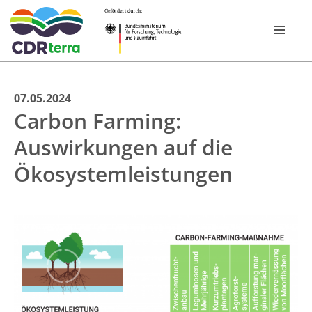
Skip
07.05.2024
FOR­SCHUNGS­PROGRAMM
Carbon Farming:
to
content
Auswirkungen auf die
VERBÜNDE
Ökosystemleistungen
CDR EXPERIENCE TOUR BAYERN 2026
PUBLIKATIONEN
NEWSROOM