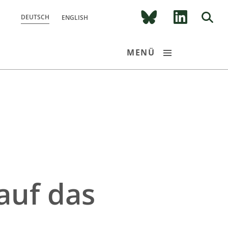
DEUTSCH
ENGLISH
MENÜ
FOR­SCHUNGS­PROGRAMM
VERBÜNDE
CDR EXPERIENCE TOUR BAYERN 2026
auf das
PUBLIKATIONEN
NEWSROOM