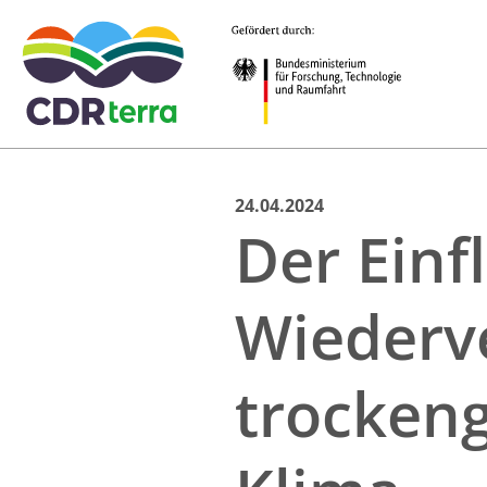
Skip
24.04.2024
Der Einf
to
content
Wiederv
trockeng