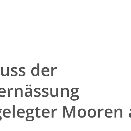
luss der
ernässung
elegter Mooren 