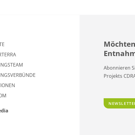
Möchten
TE
Entnahm
RTERRA
UNGSTEAM
Abonnieren S
UNGSVERBÜNDE
Projekts CDRA
TIONEN
OM
NEWSLETTE
edia