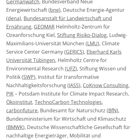
Germanwatch
, Bundesverband Neue
Energiewirtschaft (
bne
), Deutsche Energie-Agentur
(
dena
),
Bundesanstalt für Landwirtschaft und
Ernährung
,
GEOMAR
Helmholtz-Zentrum für
Ozeanforschung Kiel,
Stiftung Risiko-Dialog
, Ludwig-
Maximilians-Universität München (
LMU
), Climate
Service Center Germany (
GERICS
),
Eberhard Karls
Universität Tübingen
, Helmholtz Centre for
Environmental Research (
UFZ
), Stiftung Wissen und
Politik (
SWP
), Institut für transformative
Nachhaltigkeitsforschung (
IASS
),
CoKnow Consulting
,
PIK
– Potsdam Institute for Climate Impact Research,
Ökoinstitut
,
TechnoCarbon Technologies
,
carbonfuture
, Bundesamt für Naturschutz (
BfN
),
Bundesministerium für Wirtschaft und Klimaschutz
(
BMWK
), Deutsche Wissenschaftliche Gesellschaft für
nachhaltige Energieträger, Mobilität und