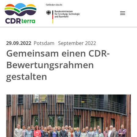
Skip
29.09.2022
Potsdam
September 2022
FOR­SCHUNGS­PROGRAMM
Gemeinsam einen CDR-
to
content
Bewertungsrahmen
VERBÜNDE
gestalten
CDR EXPERIENCE TOUR BAYERN 2026
PUBLIKATIONEN
NEWSROOM