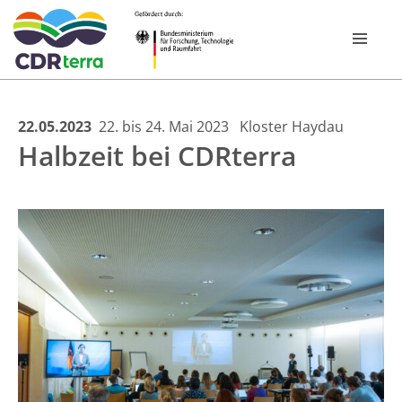
Skip
22.05.2023
22. bis 24. Mai 2023
Kloster Haydau
FOR­SCHUNGS­PROGRAMM
Halbzeit bei CDRterra
to
content
VERBÜNDE
CDR EXPERIENCE TOUR BAYERN 2026
PUBLIKATIONEN
NEWSROOM