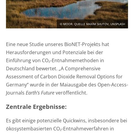
KONTAKT
DEUTSCH
ENGLISH
© MOOR. QUELLE MAXIM SHUTOV, UNSPLASH
Eine neue Studie unseres BioNET-Projekts hat
Suche
Herausforderungen und Potenziale bei der
Einführung von CO₂-Entnahmemethoden in
Deutschland bewertet. „A Comprehensive
Assessment of Carbon Dioxide Removal Options for
Germany“ wurde in der Maiausgabe des Open-Access-
Journals
Earth’s Future
veröffentlicht.
Zentrale Ergebnisse:
Es gibt einige potenzielle Quickwins, insbesondere bei
ökosystembasierten CO₂-Entnahmeverfahren in