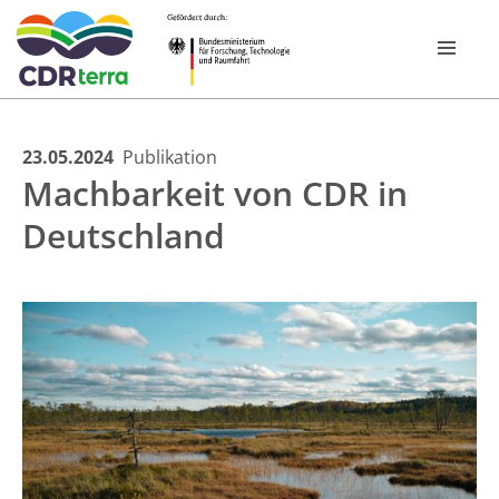
Skip
23.05.2024
Publikation
FOR­SCHUNGS­PROGRAMM
Machbarkeit von CDR in
to
content
Deutschland
VERBÜNDE
CDR EXPERIENCE TOUR BAYERN 2026
PUBLIKATIONEN
NEWSROOM