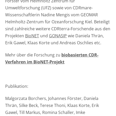
Förster vom Helmholtz Zentrum für
Umweltforschung (UFZ) sowie von CDRmare-
Wissenschaftlerin Nadine Mengis vom GEOMAR
Helmholtz-Zentrum für Ozeanforschung Kiel. Beteiligt
sind zahlreiche weitere CDRterra-Forschende aus den
Projekten
BioNET
und
GONASIP
wie Daniela Thrän,
Erik Gawel, Klaas Korte und Andreas Oschlies etc.
Mehr über die Forschung zu
biobasierten CDR-
Verfahren im BioNET-Projekt
Publikation:
Malgorzata Borchers
,
Johannes Förster
,
Daniela
Thrän
,
Silke Beck
,
Terese Thoni
,
Klaas Korte
,
Erik
Gawel
,
Till Markus
,
Romina Schaller
,
Imke