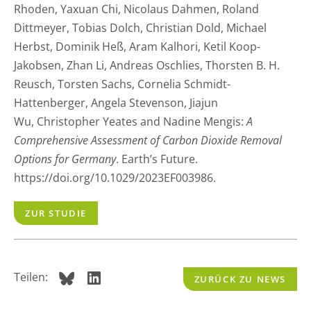
Rhoden
,
Yaxuan Chi
,
Nicolaus Dahmen
,
Roland
Dittmeyer
,
Tobias Dolch
,
Christian Dold
,
Michael
Herbst
,
Dominik Heß
,
Aram Kalhori
,
Ketil Koop-
Jakobsen
,
Zhan Li
,
Andreas Oschlies
,
Thorsten B. H.
Reusch
,
Torsten Sachs
,
Cornelia Schmidt-
Hattenberger
,
Angela Stevenson
,
Jiajun
Wu
,
Christopher Yeates and
Nadine Mengis:
A
Comprehensive Assessment of Carbon Dioxide Removal
Options for Germany
. Earth’s Future.
https://doi.org/10.1029/2023EF003986.
ZUR STUDIE
Teilen:
ZURÜCK ZU NEWS