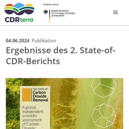
Skip
04.06.2024
Publikation
FOR­SCHUNGS­PROGRAMM
Ergebnisse des 2. State-of-
to
content
CDR-Berichts
VERBÜNDE
CDR EXPERIENCE TOUR BAYERN 2026
PUBLIKATIONEN
NEWSROOM